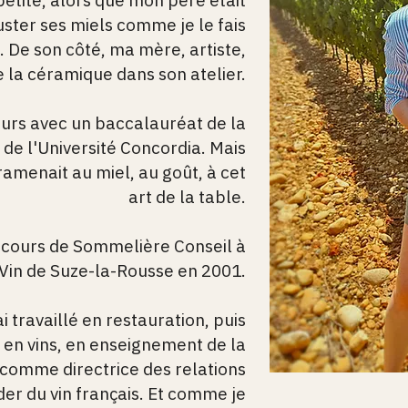
petite, alors que mon père était
uster ses miels comme je le fais
n. De son côté, ma mère, artiste,
e la céramique dans son atelier.
urs avec un baccalauréat de la
de l'Université Concordia. Mais
amenait au miel, au goût, à cet
art de la table.​​​​​​​​​​​​​​​​​​
n cours de Sommelière Conseil à
 Vin de Suze-la-Rousse en 2001.
i travaillé en restauration, puis
n vins, en enseignement de la
 comme directrice des relations
er du vin français. Et comme je