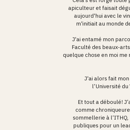
Cela s'est forgé toute 
apiculteur et faisait dég
aujourd'hui avec le vi
m'initiait au monde d
J'ai entamé mon parco
Faculté des beaux-arts 
quelque chose en moi me r
J'ai alors fait mo
l’Université du
Et tout a déboulé! J’a
comme chroniqueure e
sommellerie à l’ITHQ,
publiques pour un lead