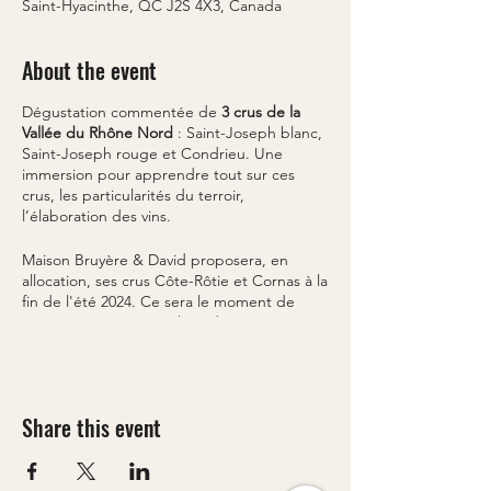
Saint-Hyacinthe, QC J2S 4X3, Canada
About the event
Dégustation commentée de
3 crus de la
Vallée du Rhône Nord
: Saint-Joseph blanc,
Saint-Joseph rouge et Condrieu. Une
immersion pour apprendre tout sur ces
crus, les particularités du terroir,
l’élaboration des vins.
Maison Bruyère & David proposera, en
allocation, ses crus Côte-Rôtie et Cornas à la
fin de l'été 2024. Ce sera le moment de
vous inscrire sur notre liste de passionnés
d'Agent Papilles, pour obtenir quelques
bouteilles!
La dégustation sera suivie d’accords mets et
Share this event
vins, élaborés par le chef Roland Bambach,
Chef propriétaire Calibré Cuisine.